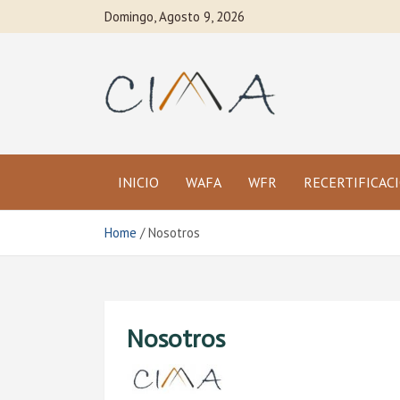
Skip
Domingo, Agosto 9, 2026
to
content
Capacitate
CIMA
, Entrena y
Aprende
Chile
INICIO
WAFA
WFR
RECERTIFICAC
Home
Nosotros
Nosotros