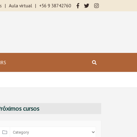
s
Aula virtual
+56 9 38742760
HRS
Próximos cursos