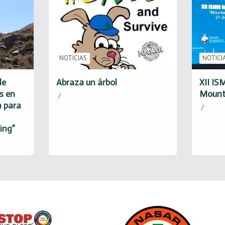
NOTICIAS
NOTICI
de
Abraza un árbol
XII I
s en
Mount
 para
ing”